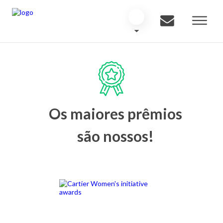
Os maiores prêmios
são nossos!