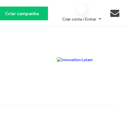
Criar campanha
Criar conta / Entrar