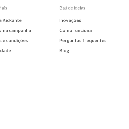
Mais
Baú de ideias
a Kickante
Inovações
 uma campanha
Como funciona
 e condições
Perguntas frequentes
idade
Blog