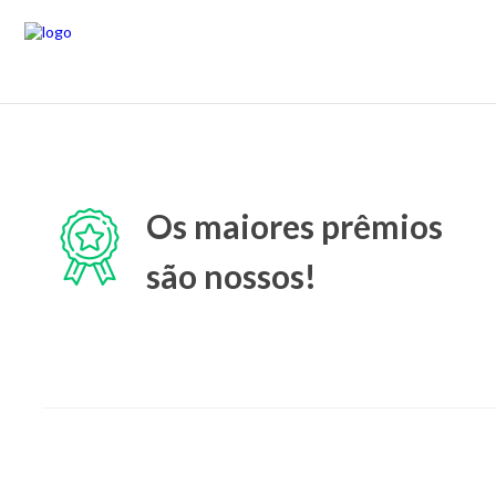
Os maiores prêmios
são nossos!