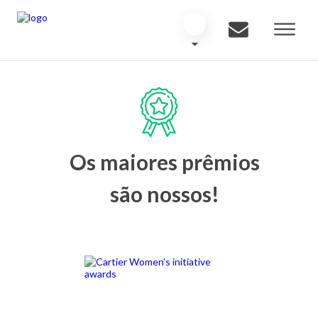
Os maiores prêmios
são nossos!