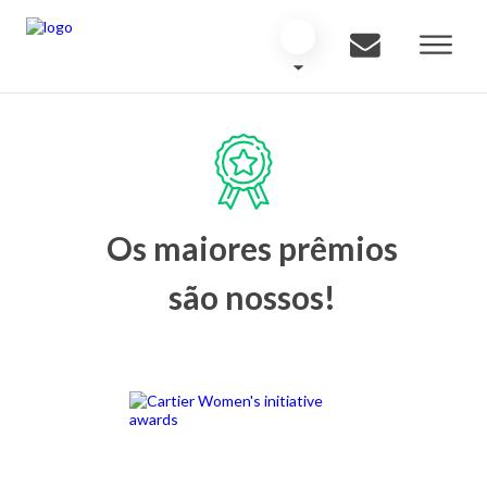
Os maiores prêmios
são nossos!