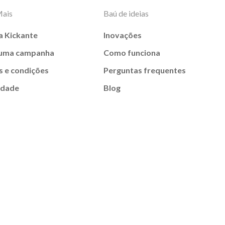
Mais
Baú de ideias
a Kickante
Inovações
 uma campanha
Como funciona
 e condições
Perguntas frequentes
idade
Blog