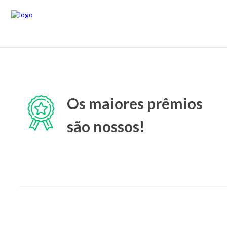
Os maiores prêmios
são nossos!