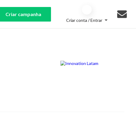
Criar campanha
Criar conta / Entrar