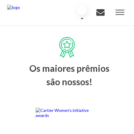
Os maiores prêmios
são nossos!