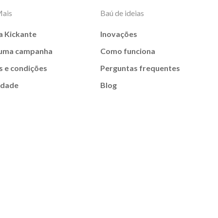
Mais
Baú de ideias
a Kickante
Inovações
 uma campanha
Como funciona
 e condições
Perguntas frequentes
idade
Blog