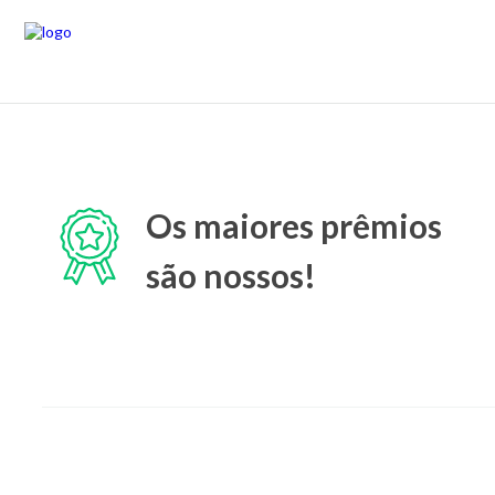
Os maiores prêmios
são nossos!