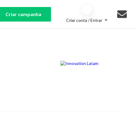
Criar campanha
Criar conta / Entrar