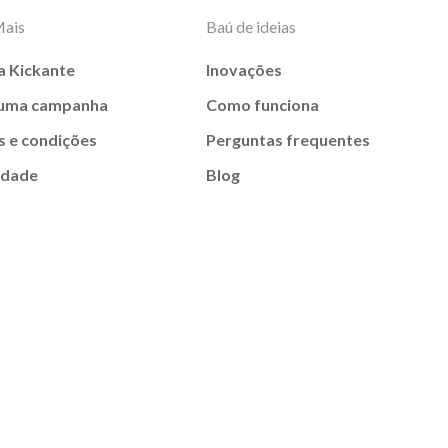
Mais
Baú de ideias
a Kickante
Inovações
 uma campanha
Como funciona
 e condições
Perguntas frequentes
idade
Blog