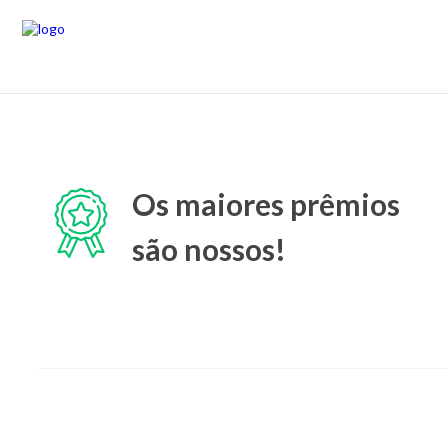
Os maiores prêmios
são nossos!