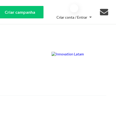
Criar campanha
Criar conta / Entrar