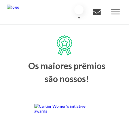
Os maiores prêmios
são nossos!