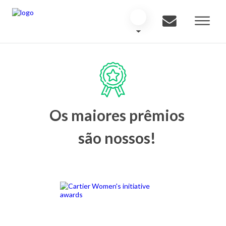
Os maiores prêmios
são nossos!