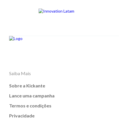
Saiba Mais
Sobre a Kickante
Lance uma campanha
Termos e condições
Privacidade