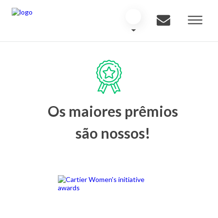
Os maiores prêmios
são nossos!