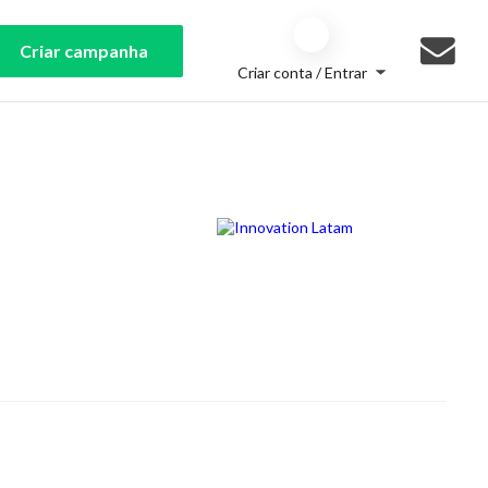
Criar campanha
Criar conta / Entrar