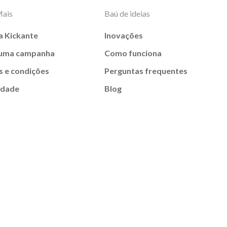
Mais
Baú de ideias
a Kickante
Inovações
 uma campanha
Como funciona
 e condições
Perguntas frequentes
idade
Blog