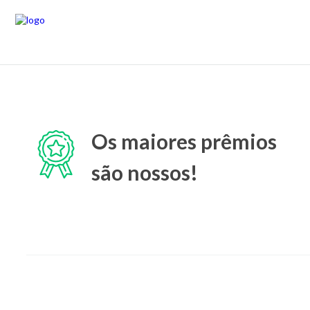
Os maiores prêmios
são nossos!