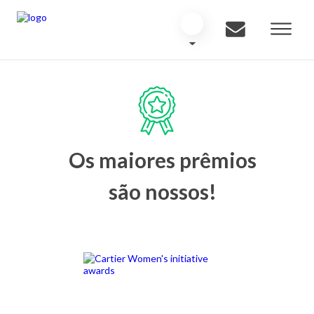
Os maiores prêmios
são nossos!