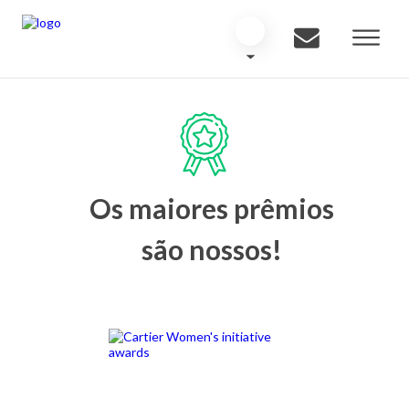
Os maiores prêmios
são nossos!