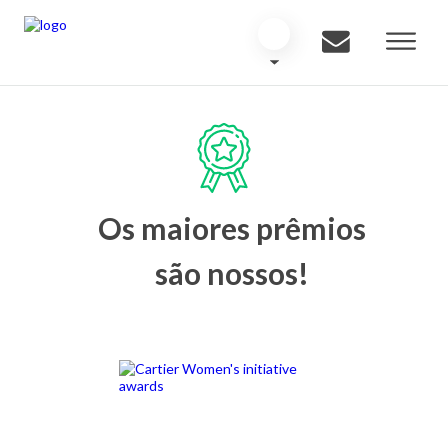
Os maiores prêmios
são nossos!