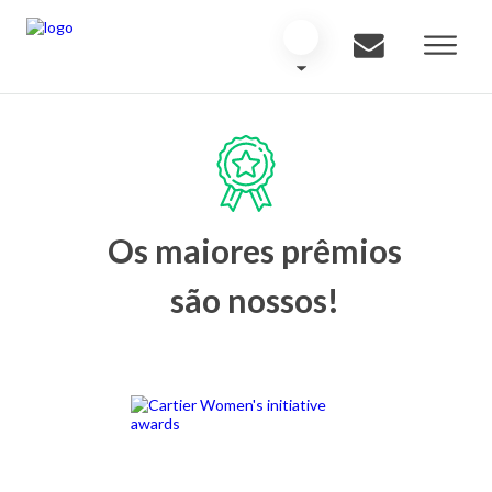
Os maiores prêmios
são nossos!