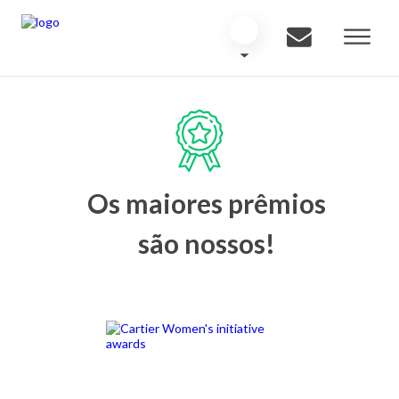
Os maiores prêmios
são nossos!