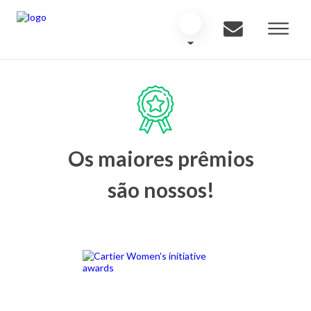
Os maiores prêmios
são nossos!