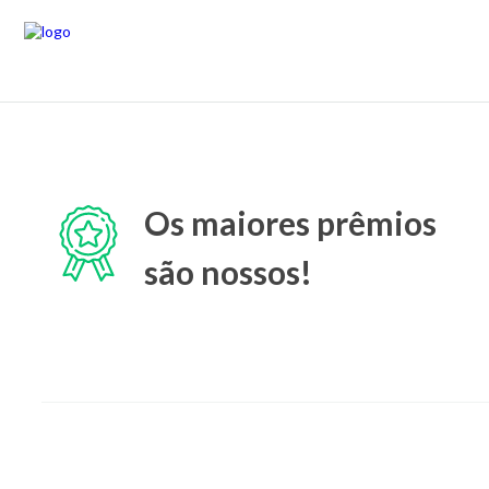
Os maiores prêmios
são nossos!