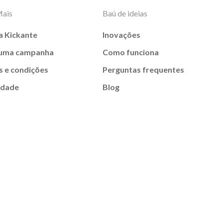
Mais
Baú de ideias
a Kickante
Inovações
 uma campanha
Como funciona
 e condições
Perguntas frequentes
idade
Blog