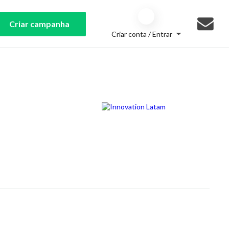
Criar campanha
Criar conta / Entrar