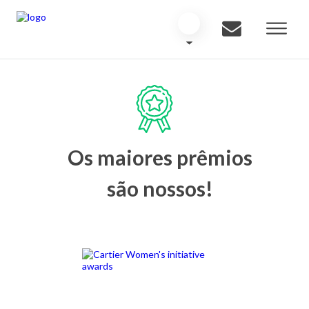
Os maiores prêmios
são nossos!