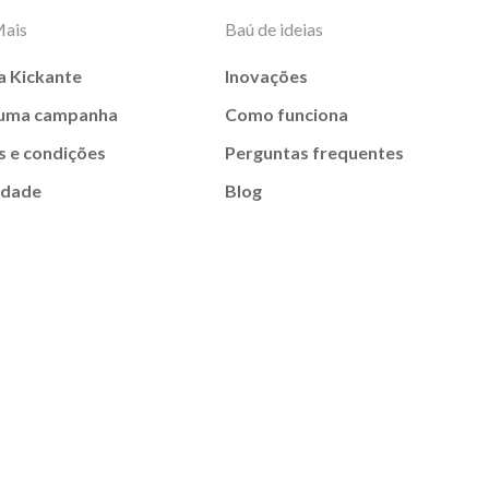
Mais
Baú de ideias
a Kickante
Inovações
 uma campanha
Como funciona
 e condições
Perguntas frequentes
idade
Blog