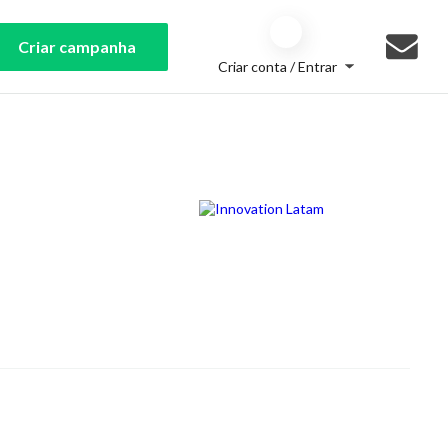
Criar campanha
Criar conta / Entrar