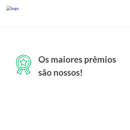
Os maiores prêmios
são nossos!