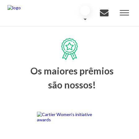
Os maiores prêmios
são nossos!