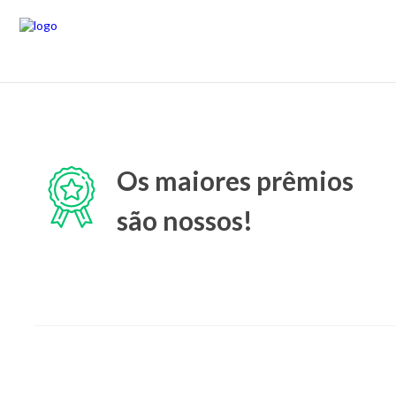
Os maiores prêmios
são nossos!