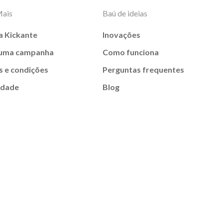
Mais
Baú de ideias
a Kickante
Inovações
 uma campanha
Como funciona
 e condições
Perguntas frequentes
idade
Blog