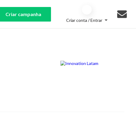
Criar campanha
Criar conta / Entrar