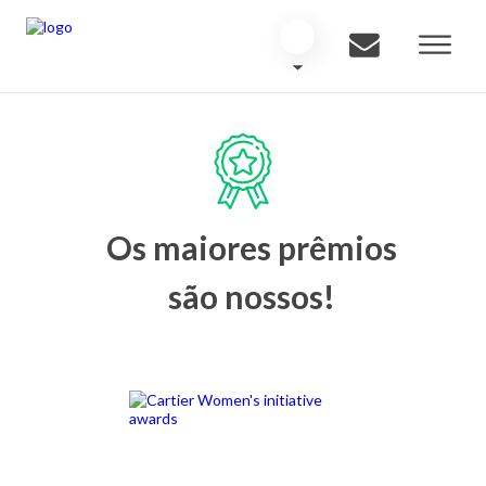
Os maiores prêmios
são nossos!