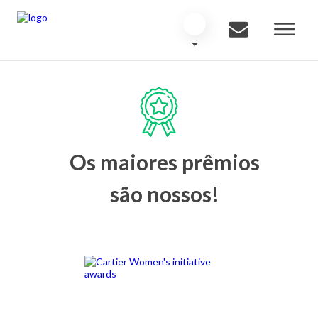
Os maiores prêmios
são nossos!