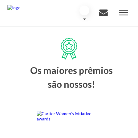
Os maiores prêmios
são nossos!