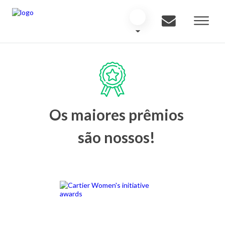
Os maiores prêmios
são nossos!