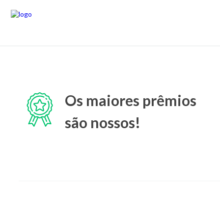
Os maiores prêmios
são nossos!