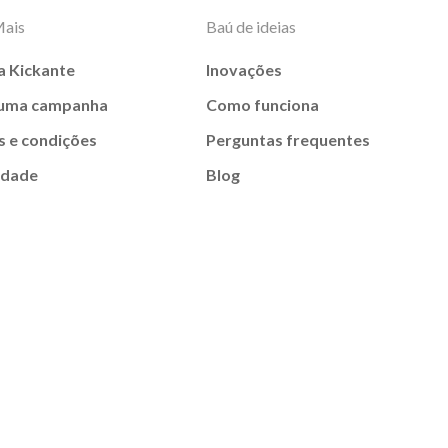
Mais
Baú de ideias
a Kickante
Inovações
 uma campanha
Como funciona
 e condições
Perguntas frequentes
idade
Blog