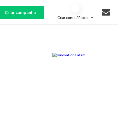
Criar campanha
Criar conta / Entrar