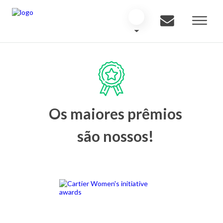
Os maiores prêmios
são nossos!