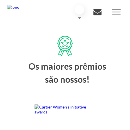
Os maiores prêmios
são nossos!