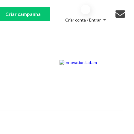
Criar campanha
Criar conta / Entrar