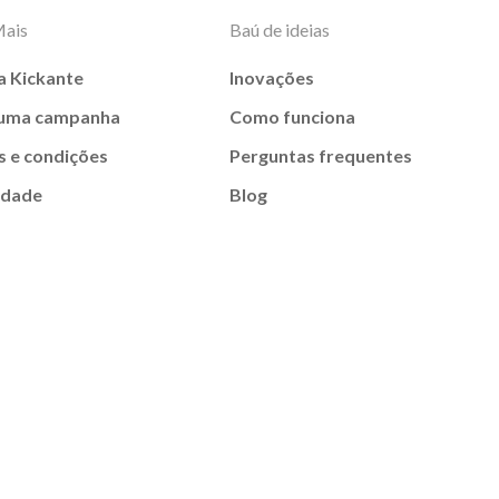
Mais
Baú de ideias
a Kickante
Inovações
 uma campanha
Como funciona
 e condições
Perguntas frequentes
idade
Blog