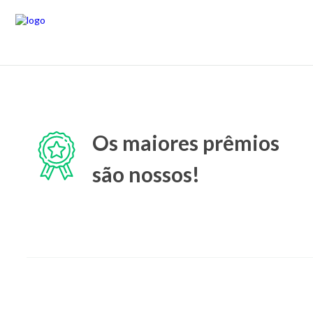
Os maiores prêmios
são nossos!