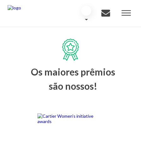
Os maiores prêmios
são nossos!