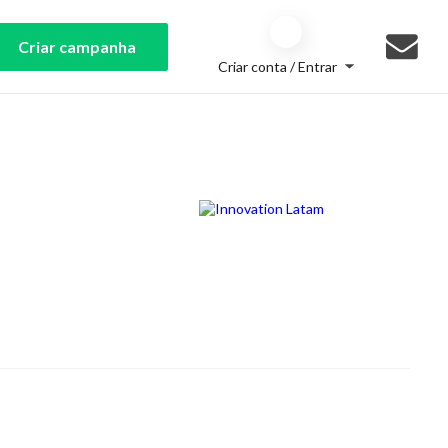
Criar campanha
Criar conta / Entrar