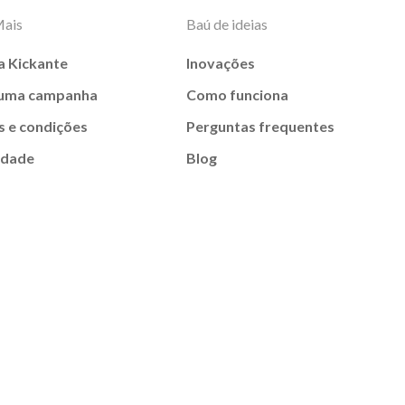
Mais
Baú de ideias
a Kickante
Inovações
 uma campanha
Como funciona
 e condições
Perguntas frequentes
idade
Blog