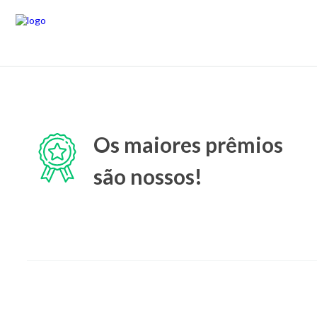
Os maiores prêmios
são nossos!