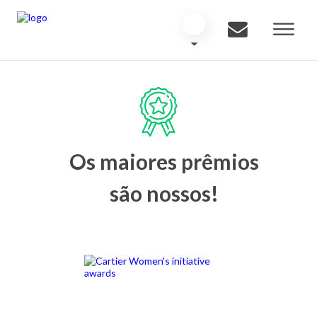
Os maiores prêmios
são nossos!