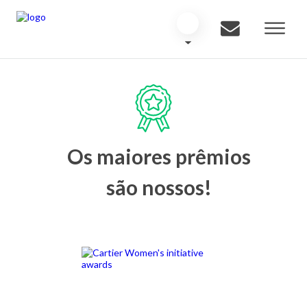
Os maiores prêmios
são nossos!