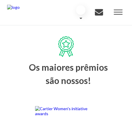
Os maiores prêmios
são nossos!