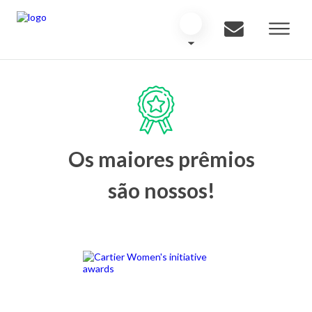
Os maiores prêmios
são nossos!