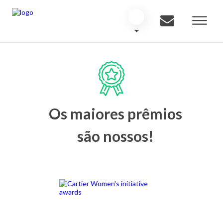
Os maiores prêmios
são nossos!