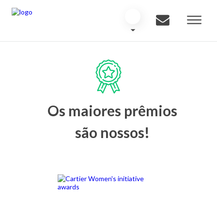
Os maiores prêmios
são nossos!