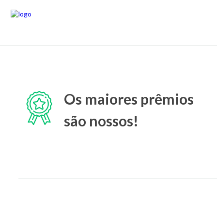
Os maiores prêmios
são nossos!