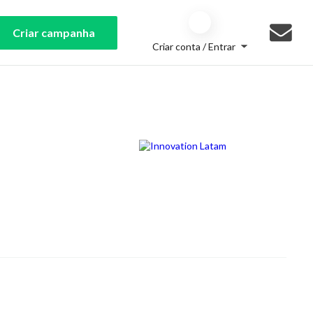
Criar campanha
Criar conta / Entrar