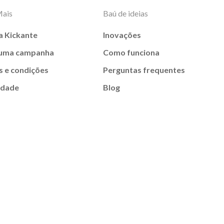
Mais
Baú de ideias
a Kickante
Inovações
 uma campanha
Como funciona
 e condições
Perguntas frequentes
idade
Blog