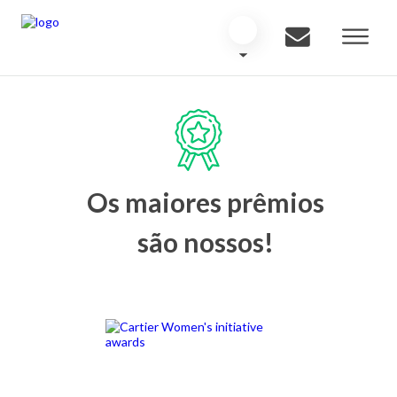
Os maiores prêmios
são nossos!