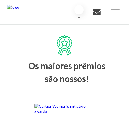
Os maiores prêmios
são nossos!