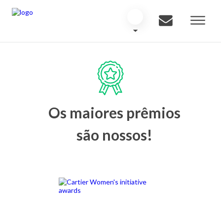
Os maiores prêmios
são nossos!