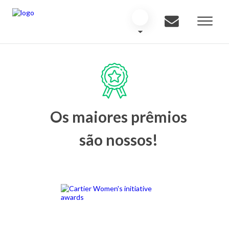
Os maiores prêmios
são nossos!