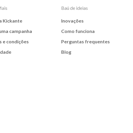
Mais
Baú de ideias
a Kickante
Inovações
 uma campanha
Como funciona
 e condições
Perguntas frequentes
idade
Blog