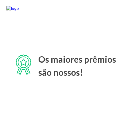
Os maiores prêmios
são nossos!