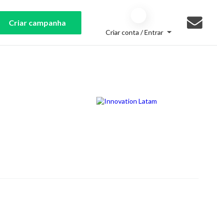
Criar campanha
Criar conta / Entrar