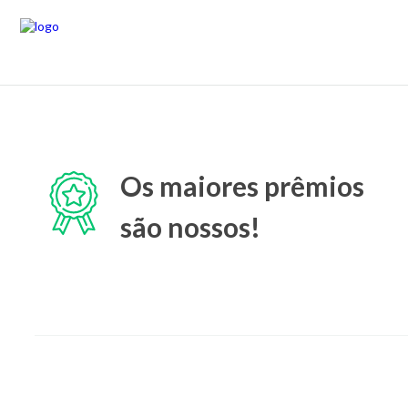
Os maiores prêmios
são nossos!