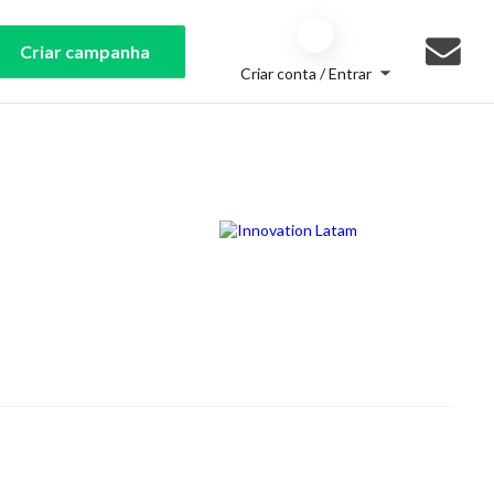
Criar campanha
Criar conta / Entrar