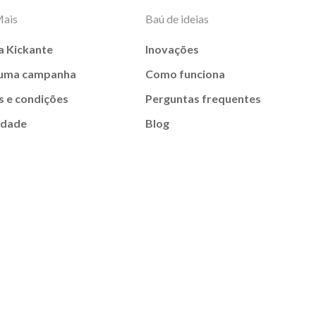
Mais
Baú de ideias
a Kickante
Inovações
 uma campanha
Como funciona
 e condições
Perguntas frequentes
idade
Blog