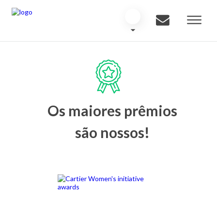
Os maiores prêmios
são nossos!