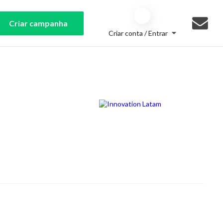
Criar campanha
Criar conta / Entrar