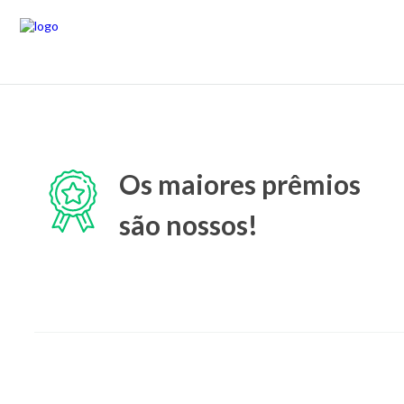
Os maiores prêmios
são nossos!