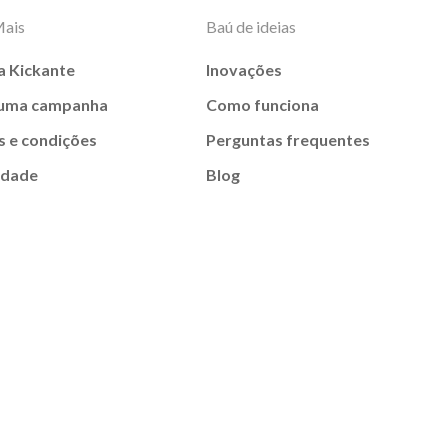
Mais
Baú de ideias
a Kickante
Inovações
 uma campanha
Como funciona
 e condições
Perguntas frequentes
idade
Blog