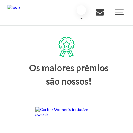
Os maiores prêmios
são nossos!